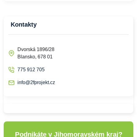
Kontakty
Dvorská 1896/28
Blansko, 678 01
775 912 705
info@2fprojekt.cz
Podnikáte v Jihomoravském kraj?