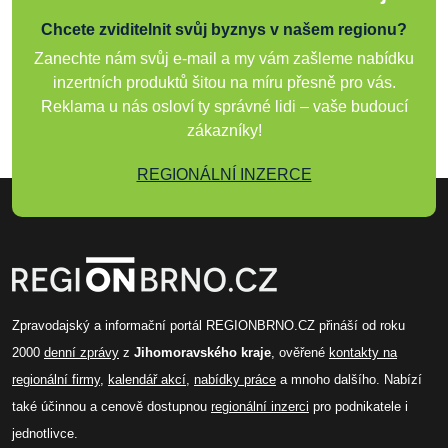
Chcete zviditelnit svůj byznys v našem regionu?
Zanechte nám svůj e-mail a my vám zašleme nabídku
inzertních produktů šitou na míru přesně pro vás.
Reklama u nás osloví ty správné lidi – vaše budoucí
zákazníky!
REGIONÁLNÍ INZERCE
Zpravodajský a informační portál REGIONBRNO.CZ přináší od roku
2000
denní zprávy
z
Jihomoravského kraje
, ověřené
kontakty na
regionální firmy
,
kalendář akcí
,
nabídky práce
a mnoho dalšího. Nabízí
také účinnou a cenově dostupnou
regionální inzerci
pro podnikatele i
jednotlivce.