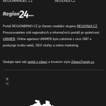
REGIONHRADEC.CZ
REGION24.CZ
Portál REGIONBRNO.CZ je členem mediální skupiny
REGION24.CZ
.
Provozovatelem sítě regionálních a informačních portálů je společnost
UNIWEB
. Online agentura UNIWEB byla založená v roce 1997 a
poskytuje tvorbu webů, SEO služby a online marketing.
Sledujte také náš
portál o zdraví
a životním stylu
ZdraveTrendy.cz
.
+
−