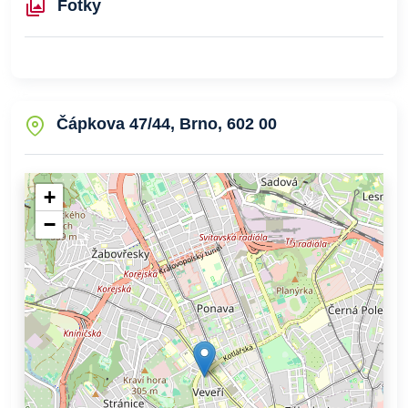
Fotky
Čápkova 47/44, Brno, 602 00
+
−