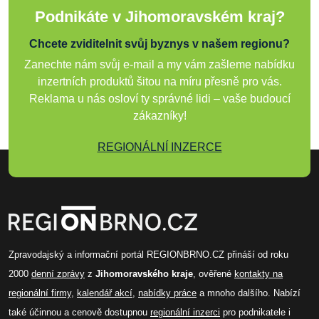
Podnikáte v Jihomoravském kraj?
Chcete zviditelnit svůj byznys v našem regionu?
Zanechte nám svůj e-mail a my vám zašleme nabídku
inzertních produktů šitou na míru přesně pro vás.
Reklama u nás osloví ty správné lidi – vaše budoucí
zákazníky!
REGIONÁLNÍ INZERCE
Zpravodajský a informační portál REGIONBRNO.CZ přináší od roku
2000
denní zprávy
z
Jihomoravského kraje
, ověřené
kontakty na
regionální firmy
,
kalendář akcí
,
nabídky práce
a mnoho dalšího. Nabízí
také účinnou a cenově dostupnou
regionální inzerci
pro podnikatele i