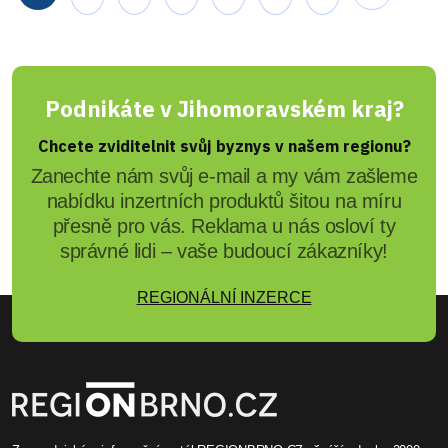
Podnikáte v Jihomoravském kraj?
Chcete zviditelnit svůj byznys v našem regionu?
Zanechte nám svůj e-mail a my vám zašleme
nabídku inzertních produktů šitou na míru
přesně pro vás. Reklama u nás osloví ty
správné lidi – vaše budoucí zákazníky!
REGIONÁLNÍ INZERCE