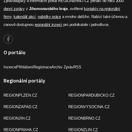
Zpravodajský a informační portál REGIONBRNO.CZ přináší od roku 2000
denní zprávy
z
Jihomoravského kraje
, ověřené
kontakty na regionální
firmy
,
kalendář akcí
,
nabídky práce
a mnoho dalšího. Nabízí také účinnou a
cenově dostupnou
regionální inzerci
pro podnikatele i jednotlivce.
O portálu
Inzerce
Přihlášení
Registrace
Archiv Zpráv
RSS
Regionální portály
REGIONPLZEN.CZ
REGIONPARDUBICKO.CZ
REGIONZAPAD.CZ
REGIONVYSOCINA.CZ
REGIONJIH.CZ
REGIONBRNO.CZ
REGIONPRAHA.CZ
REGIONZLIN.CZ