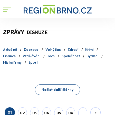
ZPRÁVY
DISKUZE
Aktuálně
Doprava
Volný čas
Zdraví
Krimi
Finance
Vzdělávání
Tech
Společnost
Bydlení
Místní firmy
Sport
Načíst další články
01
»
02
03
04
05
06